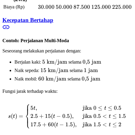
30.000
30.000
50.000
50.000
87.500
87.500
125.000
125.000
225.000
225.000
Biaya (Rp)
Kecepatan Bertahap
Contoh: Perjalanan Multi-Moda
Seseorang melakukan perjalanan dengan:
5 \text{
5
km/jam
0{,}5
0
,
5
jam
Berjalan kaki:
selama
km/jam}
\text{
15 \text{
15
km/jam
1
1
jam
Naik sepeda:
selama
jam}
km/jam}
\text{
60 \text{
60
km/jam
0{,}5
0
,
5
jam
Naik mobil:
selama
jam}
km/jam}
\text{
Fungsi jarak terhadap waktu:
jam}
⎧
s(t) = \begin{cases} 5t, & \
5
,
jika
0
≤
≤
0.5
t
t
⎨
(
)
=
2.5
+
15
(
−
0.5
)
,
jika
0.5
<
≤
1.5
⎩
s
t
t
t
17.5
+
60
(
−
1.5
)
,
jika
1.5
<
≤
2
t
t