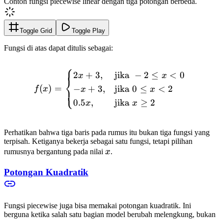
Contoh fungsi piecewise linear dengan tiga potongan berbeda.
Toggle Grid
Toggle Play
Fungsi di atas dapat ditulis sebagai:
⎧
f(x) = \begin{cases} 2x + 3
2
+
3
,
jika
−
2
≤
<
0
x
x
⎨
(
)
=
−
+
3
,
jika
0
≤
<
2
⎩
f
x
x
x
0.5
,
jika
≥
2
x
x
Perhatikan bahwa tiga baris pada rumus itu bukan tiga fungsi yang
terpisah. Ketiganya bekerja sebagai satu fungsi, tetapi pilihan
x
rumusnya bergantung pada nilai
x
.
Potongan Kuadratik
Fungsi piecewise juga bisa memakai potongan kuadratik. Ini
berguna ketika salah satu bagian model berubah melengkung, bukan