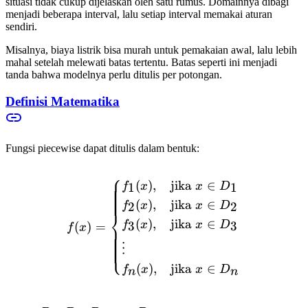
situasi tidak cukup dijelaskan oleh satu rumus. Domainnya dibagi
menjadi beberapa interval, lalu setiap interval memakai aturan
sendiri.
Misalnya, biaya listrik bisa murah untuk pemakaian awal, lalu lebih
mahal setelah melewati batas tertentu. Batas seperti ini menjadi
tanda bahwa modelnya perlu ditulis per potongan.
Definisi Matematika
Fungsi piecewise dapat ditulis dalam bentuk:
⎧
f(x) = \begin{cases} f_1(x)
(
)
,
jika
∈
1
1
f
x
x
D
(
)
,
jika
∈
2
2
f
x
x
D
⎨
(
)
,
jika
∈
3
3
f
x
x
D
(
)
=
f
x
⎩
⋮
(
)
,
jika
∈
f
x
x
D
n
n