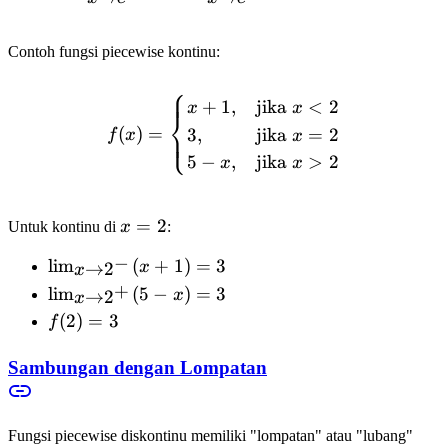
Contoh fungsi piecewise kontinu:
⎧
f(x) = \begin{cases} x + 1,
+
1
,
jika
<
2
x
x
⎨
(
)
=
3
,
jika
=
2
⎩
f
x
x
5
−
,
jika
>
2
x
x
x
=
2
Untuk kontinu di
x
:
=
−
\lim_{x
lim
(
+
1
)
=
3
→
2
x
x
2
\to
+
\lim_{x
lim
(
5
−
)
=
3
→
2
x
x
2^-} (x
\to
f(2)
(
2
)
=
3
f
+ 1) =
2^+}
= 3
3
(5 - x)
Sambungan dengan Lompatan
= 3
Fungsi piecewise diskontinu memiliki "lompatan" atau "lubang"