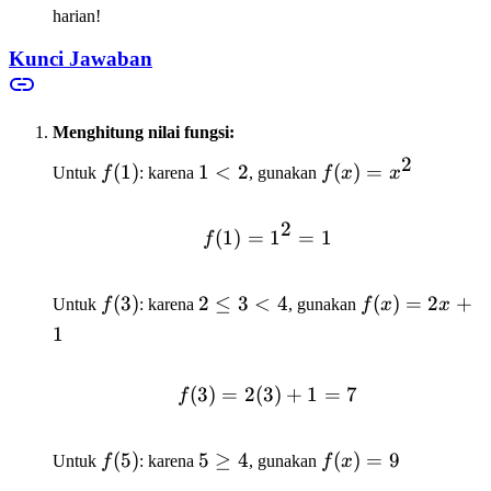
jam/hari}
harian!
Kunci Jawaban
Menghitung nilai fungsi:
2
f(1)
(
1
)
1
1
<
2
f(x)
(
)
=
Untuk
f
: karena
, gunakan
f
x
x
<
=
2
x^2
2
(
1
)
=
f(1) = 1^2 = 1
1
=
1
f
f(3)
(
3
)
2
2
≤
3
<
4
f(x)
(
)
=
2
+
Untuk
f
: karena
, gunakan
f
x
x
\leq
=
1
3 <
2x
4
+ 1
(
3
)
=
2
(
3
f(3) = 2(3) + 1 = 7
)
+
1
=
7
f
f(5)
(
5
)
5
5
≥
4
f(x)
(
)
=
9
Untuk
f
: karena
, gunakan
f
x
\geq
= 9