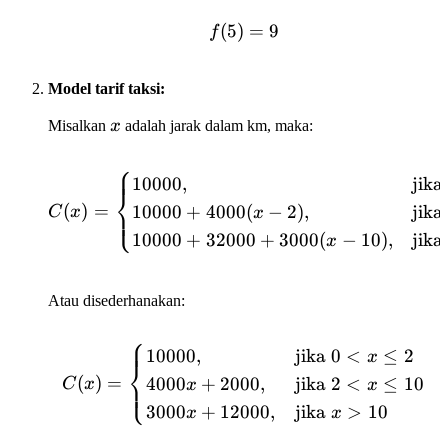
4
(
5
)
f(5) = 9
=
9
f
Model tarif taksi:
x
Misalkan
x
adalah jarak dalam km, maka:
⎧
C(x) = \begin{cases} 100
10000
,
jik
⎨
(
)
=
10000
+
4000
(
−
2
)
,
jik
⎩
C
x
x
10000
+
32000
+
3000
(
−
10
)
,
jik
x
Atau disederhanakan:
⎧
C(x) = \begin{cases} 100
10000
,
jika
0
<
≤
2
x
⎨
(
)
=
4000
+
2000
,
jika
2
<
≤
10
⎩
C
x
x
x
3000
+
12000
,
jika
>
10
x
x