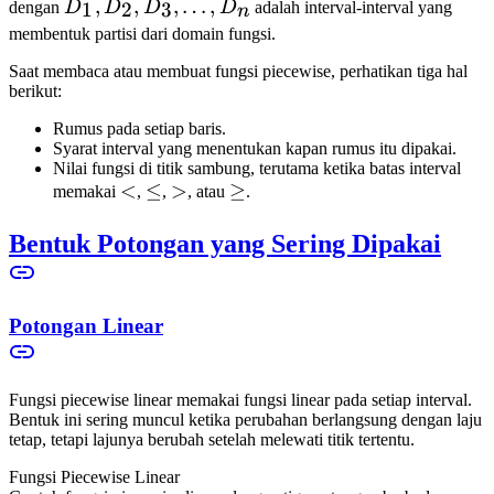
D_1,
,
,
,
…
,
1
2
3
dengan
D
D
D
D
adalah interval-interval yang
n
D_2,
membentuk partisi dari domain fungsi.
D_3,
Saat membaca atau membuat fungsi piecewise, perhatikan tiga hal
\ldots,
berikut:
D_n
Rumus pada setiap baris.
Syarat interval yang menentukan kapan rumus itu dipakai.
Nilai fungsi di titik sambung, terutama ketika batas interval
\lt
<
\leq
≤
\gt
>
\geq
≥
memakai
,
,
, atau
.
Bentuk Potongan yang Sering Dipakai
Potongan Linear
Fungsi piecewise linear memakai fungsi linear pada setiap interval.
Bentuk ini sering muncul ketika perubahan berlangsung dengan laju
tetap, tetapi lajunya berubah setelah melewati titik tertentu.
Fungsi Piecewise Linear