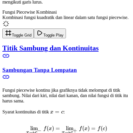
mengikuti garis lurus.
Fungsi Piecewise Kombinasi
Kombinasi fungsi kuadratik dan linear dalam satu fungsi piecewise.
Toggle Grid
Toggle Play
Titik Sambung dan Kontinuitas
Sambungan Tanpa Lompatan
Fungsi piecewise kontinu jika grafiknya tidak melompat di titik
sambung. Nilai dari kiri, nilai dari kanan, dan nilai fungsi di titik itu
harus sama.
x
=
Syarat kontinuitas di titik
x
c
:
=
c
lim
(
)
=
lim
\lim_{x \to c^-} f(x) = \li
(
)
=
(
)
f
x
f
x
f
c
−
+
→
→
x
c
x
c