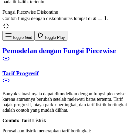
pada titik-titik tertentu.
Fungsi Piecewise Diskontinu
x
=
1
Contoh fungsi dengan diskontinuitas lompat di
x
.
=
1
Toggle Grid
Toggle Play
Pemodelan dengan Fungsi Piecewise
Tarif Progresif
Banyak situasi nyata dapat dimodelkan dengan fungsi piecewise
karena aturannya berubah setelah melewati batas tertentu. Tarif
pajak progresif, biaya parkir bertingkat, dan tarif listrik bertingkat
adalah contoh yang mudah dilihat.
Contoh: Tarif Listrik
Perusahaan listrik menerapkan tarif bertingkat: