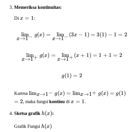
Memeriksa kontinuitas:
x
=
1
Di
x
:
=
1
lim
(
)
=
lim
(
3
\lim_{x \to 1^-} g(x) = 
−
1
)
=
3
(
1
)
−
1
=
2
g
x
x
−
−
→
1
→
1
x
x
lim
(
)
=
lim
\lim_{x \to 1^+} g(x) =
(
+
1
)
=
1
+
1
=
2
g
x
x
+
+
→
1
→
1
x
x
(
1
)
g(1) = 2
=
2
g
−
+
\lim_{x
lim
(
)
=
lim
(
)
=
(
1
)
→
1
→
1
Karena
g
x
g
x
g
x
x
\to
=
2
x
=
1
, maka fungsi
kontinu
di
x
.
1^-}
=
h(x)
(
)
g(x) =
Sketsa grafik
h
x
:
1
\lim_{x
h(x)
(
)
Grafik Fungsi
h
x
\to