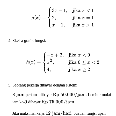
=
⎧
1
g(x) = \begin{cases} 3x 
3
−
1
,
jika
<
1
x
x
⎨
(
)
=
2
,
jika
=
1
⎩
g
x
x
+
1
,
jika
>
1
x
x
Sketsa grafik fungsi:
⎧
h(x) = \begin{cases} -x 
−
+
2
,
jika
<
0
x
x
⎨
2
(
)
=
,
jika
0
≤
<
2
⎩
h
x
x
x
4
,
jika
≥
2
x
Seorang pekerja dibayar dengan sistem:
8
8
jam
\text{Rp
Rp
50.000/
jam
pertama dibayar
. Lembur mulai
\text{
}50.000/\text{jam}
9
9
\text{Rp
Rp
75.000/
jam
jam ke-
dibayar
.
jam}
}75.000/\text{jam}
12 \text{
12
jam/hari
Jika maksimal kerja
, buatlah fungsi upah