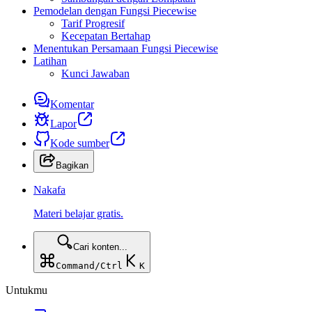
Pemodelan dengan Fungsi Piecewise
Tarif Progresif
Kecepatan Bertahap
Menentukan Persamaan Fungsi Piecewise
Latihan
Kunci Jawaban
Komentar
Lapor
Kode sumber
Bagikan
Nakafa
Materi belajar gratis.
Cari konten...
Command/Ctrl
K
Untukmu