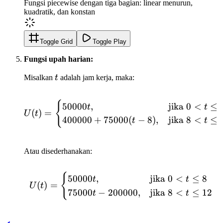
1^+}
Fungsi piecewise dengan tiga bagian: linear menurun,
kuadratik, dan konstan
g(x) =
g(1) =
2
Toggle Grid
Toggle Play
Fungsi upah harian:
t
Misalkan
t
adalah jam kerja, maka:
{
U(t) = \begin{cases} 500
50000
,
jika
0
<
≤
t
t
(
)
=
U
t
400000
+
75000
(
−
8
)
,
jika
8
<
≤
t
t
Atau disederhanakan:
{
U(t) = \begin{cases} 500
50000
,
jika
0
<
≤
8
t
t
(
)
=
U
t
75000
−
200000
,
jika
8
<
≤
12
t
t