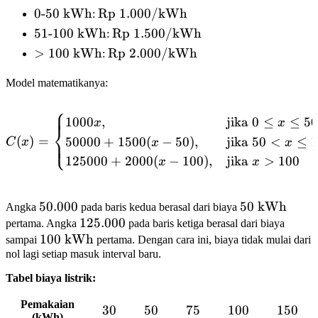
0\text{-}50
0
-
50
kWh
\text{Rp
Rp
1.000/
kWh
:
\text{
}1.000/\text{kWh}
51\text{-}100
51
-
100
kWh
\text{Rp
Rp
1.500/
kWh
:
kWh}
\text{ kWh}
}1.500/\text{kWh}
>100
>
100
kWh
\text{Rp
Rp
2.000/
kWh
:
\text{
}2.000/\text{kWh}
Model matematikanya:
kWh}
⎧
C(x) = \begin{cases} 1000x
1000
,
jika
0
≤
≤
50
x
x
⎨
(
)
=
50000
+
1500
(
−
50
)
,
jika
50
<
≤
1
⎩
C
x
x
x
125000
+
2000
(
−
100
)
,
jika
>
100
x
x
50.000
50.000
50
50
kWh
Angka
pada baris kedua berasal dari biaya
125.000
125.000
\text{
pertama. Angka
pada baris ketiga berasal dari biaya
100
100
kWh
kWh}
sampai
pertama. Dengan cara ini, biaya tidak mulai dari
nol lagi setiap masuk interval baru.
\text{
kWh}
Tabel biaya listrik:
Pemakaian
30
30
50
50
75
75
100
100
150
150
(kWh)