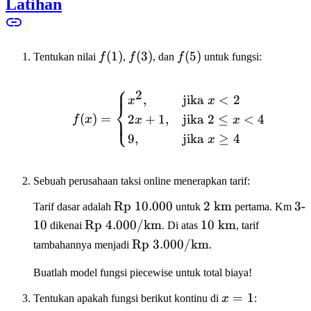
Latihan
f(1)
(
1
)
f(3)
(
3
)
f(5)
(
5
)
Tentukan nilai
f
,
f
, dan
f
untuk fungsi:
⎧
2
f(x) = \begin{cases} x^2
,
jika
<
2
x
x
⎨
(
)
=
2
+
1
,
jika
2
≤
<
4
⎩
f
x
x
x
9
,
jika
≥
4
x
Sebuah perusahaan taksi online menerapkan tarif:
\text{Rp
Rp
10.000
2
2
km
3\
3
-
Tarif dasar adalah
untuk
pertama. Km
}10.000
\text{
10
\text{Rp
Rp
4.000/
km
10
10
km
dikenai
. Di atas
, tarif
km}
}4.000/\text{km}
\text{
\text{Rp
Rp
3.000/
km
tambahannya menjadi
.
km}
}3.000/\text{km}
Buatlah model fungsi piecewise untuk total biaya!
x
=
1
Tentukan apakah fungsi berikut kontinu di
x
: