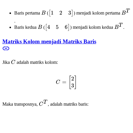
T
1
2
3
B
\begin{bmatrix}
B^T
[
]
Baris pertama
B
(
) menjadi kolom pertama
B
1 & 2 & 3
.
T
\end{bmatrix}
4
5
6
B
\begin{bmatrix}
B^T
[
]
Baris kedua
B
(
) menjadi kolom kedua
B
.
4 & 5 & 6
\end{bmatrix}
Matriks Kolom menjadi Matriks Baris
C
Jika
C
adalah matriks kolom:
2
C = \begin{bmatrix} 2 \\
[
]
=
C
3
T
C^T
Maka transposnya,
C
, adalah matriks baris:
T
2
3
=
C^T = \begin{bmatrix} 2
[
]
C