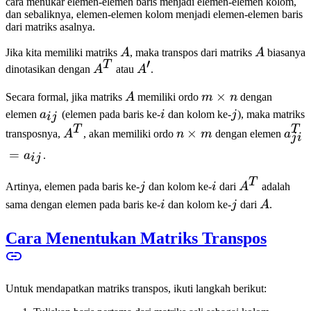
cara menukar elemen-elemen baris menjadi elemen-elemen kolom,
dan sebaliknya, elemen-elemen kolom menjadi elemen-elemen baris
dari matriks asalnya.
A
A
Jika kita memiliki matriks
A
, maka transpos dari matriks
A
biasanya
′
T
A^T
A'
dinotasikan dengan
A
atau
A
.
A
m
×
Secara formal, jika matriks
A
memiliki ordo
m
n
dengan
\times
a_{ij}
i
j
elemen
a
(elemen pada baris ke-
i
dan kolom ke-
j
), maka matriks
ij
n
T
T
A^T
n
×
a_{j
transposnya,
A
, akan memiliki ordo
n
m
dengan elemen
a
j
i
\times
= a_
=
a
.
ij
m
T
j
i
A^T
Artinya, elemen pada baris ke-
j
dan kolom ke-
i
dari
A
adalah
i
j
A
sama dengan elemen pada baris ke-
i
dan kolom ke-
j
dari
A
.
Cara Menentukan Matriks Transpos
Untuk mendapatkan matriks transpos, ikuti langkah berikut: