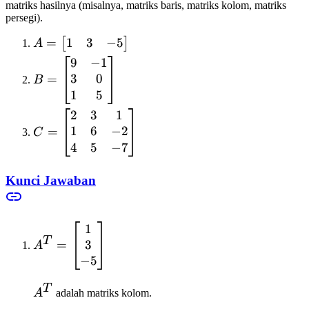
matriks hasilnya (misalnya, matriks baris, matriks kolom, matriks
persegi).
1
3
−
5
A =
=
[
]
A
\begin{bmatrix}
9
−
1
B =
1 & 3 & -5
3
0
\begin{bmatrix}
=
B
\end{bmatrix}
9 & -1 \\ 3 & 0
1
5
\\ 1 & 5
2
3
1
C =
\end{bmatrix}
1
6
−
2
\begin{bmatrix}
=
C
2 & 3 & 1 \\ 1 &
4
5
−
7
6 & -2 \\ 4 & 5
& -7
Kunci Jawaban
\end{bmatrix}
1
A^T =
T
3
\begin{bmatrix}
=
A
1 \\ 3 \\ -5
−
5
\end{bmatrix}
T
A^T
A
adalah matriks kolom.