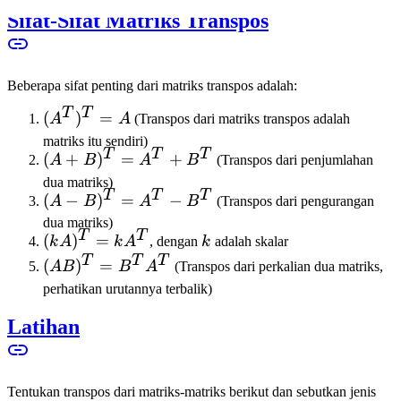
Sifat-Sifat Matriks Transpos
Beberapa sifat penting dari matriks transpos adalah:
T
T
(A^T)^T
(
)
=
A
A
(Transpos dari matriks transpos adalah
= A
matriks itu sendiri)
T
T
T
(A +
(
+
)
=
+
A
B
A
B
(Transpos dari penjumlahan
B)^T
dua matriks)
T
T
T
(A -
(
−
)
=
−
=
A
B
A
B
(Transpos dari pengurangan
B)^T
A^T
dua matriks)
T
T
(kA)^T
(
)
=
k
=
+
k
A
k
A
, dengan
k
adalah skalar
=
A^T
B^T
T
T
T
(AB)^T
(
)
=
A
B
B
A
(Transpos dari perkalian dua matriks,
kA^T
-
= B^T
perhatikan urutannya terbalik)
B^T
A^T
Latihan
Tentukan transpos dari matriks-matriks berikut dan sebutkan jenis