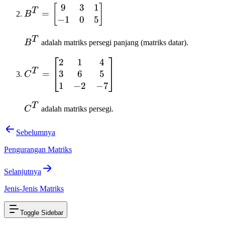
9
3
1
B^T =
[
]
T
=
B
−
1
0
5
\begin{bmatrix}
9 & 3 & 1 \\ -1
T
B^T
& 0 & 5
B
adalah matriks persegi panjang (matriks datar).
\end{bmatrix}
2
1
4
C^T =
T
3
6
5
\begin{bmatrix}
=
C
2 & 1 & 4 \\ 3 &
1
−
2
−
7
6 & 5 \\ 1 & -2
T
& -7
C^T
C
adalah matriks persegi.
\end{bmatrix}
Sebelumnya
Pengurangan Matriks
Selanjutnya
Jenis-Jenis Matriks
Toggle Sidebar