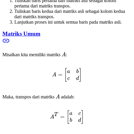
Tuliskan baris pertama dari matriks asli sebagai kolom
pertama dari matriks transpos.
Tuliskan baris kedua dari matriks asli sebagai kolom kedua
dari matriks transpos.
Lanjutkan proses ini untuk semua baris pada matriks asli.
Matriks Umum
A
Misalkan kita memiliki matriks
A
:
[
A = \begin{bmatrix} a & 
]
a
b
=
A
c
d
A
Maka, transpos dari matriks
A
adalah:
[
A^T = \begin{bmatrix} a 
]
a
c
T
=
A
b
d