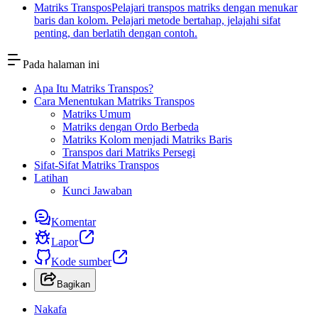
Matriks Transpos
Pelajari transpos matriks dengan menukar
baris dan kolom. Pelajari metode bertahap, jelajahi sifat
penting, dan berlatih dengan contoh.
Pada halaman ini
Apa Itu Matriks Transpos?
Cara Menentukan Matriks Transpos
Matriks Umum
Matriks dengan Ordo Berbeda
Matriks Kolom menjadi Matriks Baris
Transpos dari Matriks Persegi
Sifat-Sifat Matriks Transpos
Latihan
Kunci Jawaban
Komentar
Lapor
Kode sumber
Bagikan
Nakafa