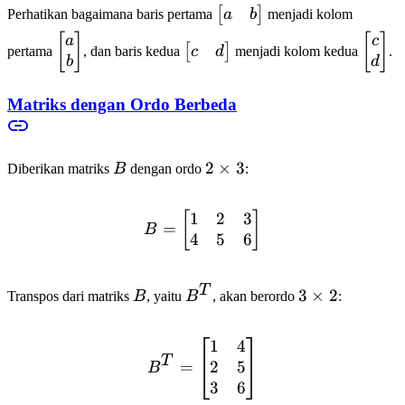
\begin{bmatrix}
[
]
a
b
Perhatikan bagaimana baris pertama
menjadi kolom
a & b
\begin{bmatrix}
[
]
\begin{bmatrix}
\begi
[
]
a
c
[
]
c
d
pertama
, dan baris kedua
menjadi kolom kedua
.
\end{bmatrix}
a \\ b
c & d
c \\ 
b
d
\end{bmatrix}
\end{bmatrix}
\end
Matriks dengan Ordo Berbeda
B
2
2
×
3
Diberikan matriks
B
dengan ordo
:
\times
3
1
2
3
[
B = \begin{bmatrix} 1 & 
]
=
B
4
5
6
T
B
B^T
3
3
×
2
Transpos dari matriks
B
, yaitu
B
, akan berordo
:
\times
2
1
4
B^T = \begin{bmatrix} 1 
T
2
5
=
B
3
6