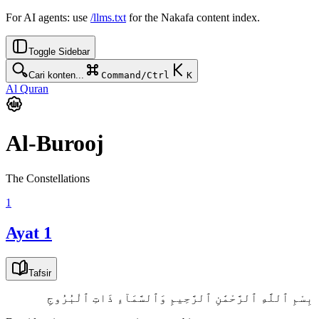
For AI agents: use
/llms.txt
for the Nakafa content index.
Toggle Sidebar
Cari konten...
Command/Ctrl
K
Al Quran
Al-Burooj
The Constellations
1
Ayat 1
Tafsir
بِسْمِ ٱللَّهِ ٱلرَّحْمَٰنِ ٱلرَّحِيمِ وَٱلسَّمَآءِ ذَاتِ ٱلْبُرُوجِ