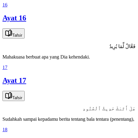
16
Ayat 16
Tafsir
فَعَّالٌ لِّمَا يُرِيدُ
Mahakuasa berbuat apa yang Dia kehendaki.
17
Ayat 17
Tafsir
هَلْ أَتَىٰكَ حَدِيثُ ٱلْجُنُودِ
Sudahkah sampai kepadamu berita tentang bala tentara (penentang),
18