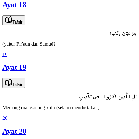
Ayat 18
Tafsir
فِرْعَوْنَ وَثَمُودَ
(yaitu) Fir'aun dan Samud?
19
Ayat 19
Tafsir
بَلِ ٱلَّذِينَ كَفَرُوا۟ فِى تَكْذِيبٍ
Memang orang-orang kafir (selalu) mendustakan,
20
Ayat 20