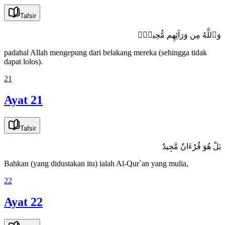
Tafsir
وَٱللَّهُ مِن وَرَآئِهِم مُّحِيطٌۢ
padahal Allah mengepung dari belakang mereka (sehingga tidak
dapat lolos).
21
Ayat 21
Tafsir
بَلْ هُوَ قُرْءَانٌ مَّجِيدٌ
Bahkan (yang didustakan itu) ialah Al-Qur`an yang mulia,
22
Ayat 22