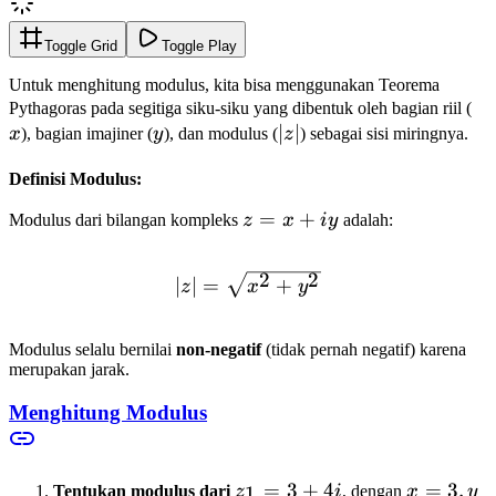
Toggle Grid
Toggle Play
Untuk menghitung modulus, kita bisa menggunakan Teorema
x
Pythagoras pada segitiga siku-siku yang dibentuk oleh bagian riil (
y
|z|
∣
∣
x
), bagian imajiner (
y
), dan modulus (
z
) sebagai sisi miringnya.
Definisi Modulus:
z
=
+
Modulus dari bilangan kompleks
z
x
i
y
adalah:
=
x
2
2
|z| = \sqrt{x^2 + y^2}
∣
∣
=
+
z
x
y
+
iy
Modulus selalu bernilai
non-negatif
(tidak pernah negatif) karena
merupakan jarak.
Menghitung Modulus
z_1
=
3
+
4
x=3,
=
3
,
1
Tentukan modulus dari
z
i
, dengan
x
y