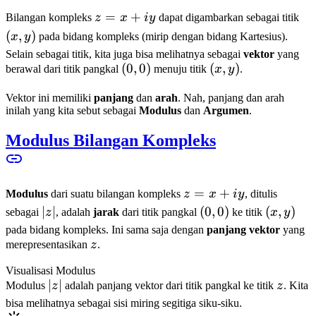
z
=
+
(x,
Bilangan kompleks
z
x
i
y
dapat digambarkan sebagai titik
=
y)
(
,
)
x
y
pada bidang kompleks (mirip dengan bidang Kartesius).
x
Selain sebagai titik, kita juga bisa melihatnya sebagai
vektor
yang
+
(0,
(
0
,
0
)
(x,
(
,
)
berawal dari titik pangkal
menuju titik
x
y
.
iy
0)
y)
Vektor ini memiliki
panjang
dan
arah
. Nah, panjang dan arah
inilah yang kita sebut sebagai
Modulus
dan
Argumen
.
Modulus Bilangan Kompleks
z
=
+
Modulus
dari suatu bilangan kompleks
z
x
i
y
, ditulis
=
|z|
∣
∣
(0,0)
(
0
,
0
)
(x,
(
,
)
sebagai
z
, adalah
jarak
dari titik pangkal
ke titik
x
y
x
y)
pada bidang kompleks. Ini sama saja dengan
panjang vektor
yang
+
z
merepresentasikan
z
.
iy
Visualisasi Modulus
|z|
∣
∣
z
Modulus
z
adalah panjang vektor dari titik pangkal ke titik
z
. Kita
bisa melihatnya sebagai sisi miring segitiga siku-siku.