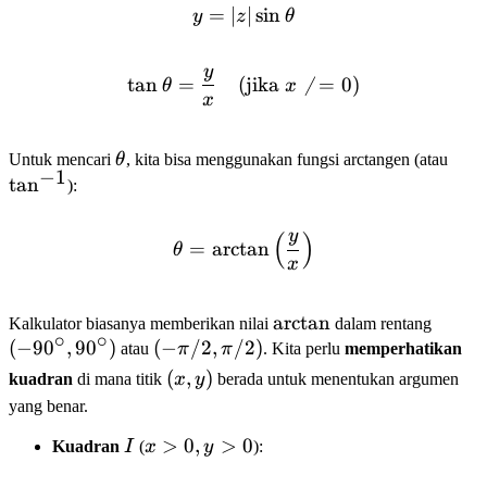
=
∣
y = |z| \sin \theta
∣
sin
y
z
θ
y
\tan \theta = \frac{y}{x} 
tan
=
(
jika

=
0
)
θ
x
x
\theta
\ta
Untuk mencari
θ
, kita bisa menggunakan fungsi arctangen (atau
−
1
tan
):
y
(
)
\theta = \arctan\left(\fra
=
arctan
θ
x
\arctan
arctan
(-90^\
Kalkulator biasanya memberikan nilai
dalam rentang
∘
∘
(
−
9
0
,
9
0
)
(-
(
−
/2
,
/2
)
90^\ci
atau
π
π
. Kita perlu
memperhatikan
\pi/2,
(x,
(
,
)
kuadran
di mana titik
x
y
berada untuk menentukan argumen
\pi/2)
y)
yang benar.
I
x>0,
>
0
,
>
0
Kuadran
I
(
x
y
):
y>0