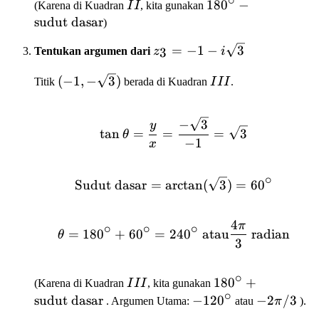
II
180^\circ -
18
0
−
(Karena di Kuadran
I
I
, kita gunakan
\text{sudut
sudut dasar
)
dasar}
z_3 = -1
=
−
1
−
3
3
Tentukan argumen dari
z
i
-
(-1, -
III
(
−
1
,
−
3
)
i\sqrt{3}
Titik
berada di Kuadran
I
I
I
.
\sqrt{3})
\tan \theta = \frac{y}{
−
3
y
tan
=
=
=
3
θ
−
1
x
∘
\text{Sudut dasar} = \a
Sudut dasar
=
arctan
(
3
)
=
6
0
4
π
\theta = 180^\circ + 60
∘
∘
∘
=
18
0
+
6
0
=
24
0
atau
radian
θ
3
∘
III
180^\circ +
18
0
+
(Karena di Kuadran
I
I
I
, kita gunakan
∘
\text{sudut
sudut dasar
-120^\circ
−
12
0
-2\pi/3
−
2
/3
. Argumen Utama:
atau
π
).
dasar}