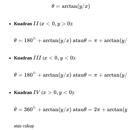
=
arctan
\theta = \arctan(y/x)
(
/
)
θ
y
x
II
x<0,
<
0
,
>
0
Kuadran
I
I
(
x
y
):
y>0
∘
=
18
0
+
arctan
(
/
)
\theta = 180^\circ + \a
atau
=
+
arctan
(
/
θ
y
x
θ
π
y
III
x<0,
<
0
,
<
0
Kuadran
I
I
I
(
x
y
):
y<0
∘
=
18
0
+
arctan
(
/
)
\theta = 180^\circ + \a
atau
=
+
arctan
(
/
θ
y
x
θ
π
y
IV
x>0,
>
0
,
<
0
Kuadran
I
V
(
x
y
):
y<0
∘
=
36
0
+
arctan
(
/
)
\theta = 360^\circ + \a
atau
=
2
+
arctan
(
θ
y
x
θ
π
y
atau cukup