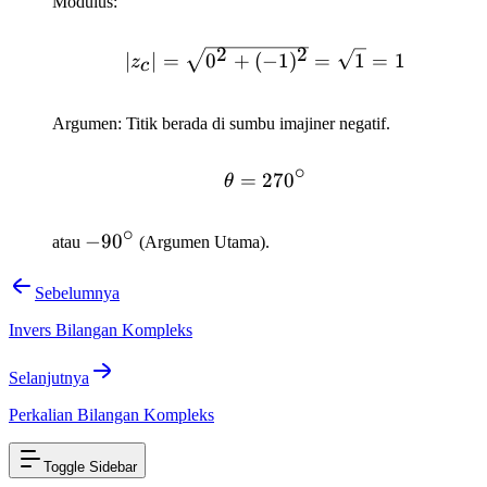
=
y=-1
Modulus:
0 -
1i
2
2
|z_c| = \sqrt{0^2 + (-1
∣
∣
=
0
+
(
−
1
)
=
1
=
1
z
c
Argumen: Titik berada di sumbu imajiner negatif.
∘
=
27
\theta = 270^\circ
0
θ
∘
-90^\circ
−
9
0
atau
(Argumen Utama).
Sebelumnya
Invers Bilangan Kompleks
Selanjutnya
Perkalian Bilangan Kompleks
Toggle Sidebar