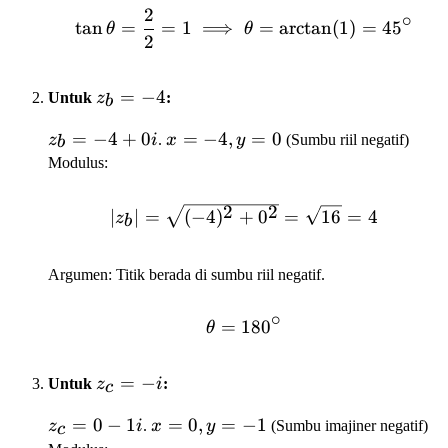
2
\tan \theta = \frac{2}{
∘
tan
=
=
1
⟹
=
arctan
(
1
)
=
4
5
θ
θ
2
z_b
=
−
4
Untuk
z
:
b
=
z_b
=
−
4
+
0
x=-4,
=
−
4
,
=
0
z
i
.
x
y
(Sumbu riil negatif)
-4
b
=
y=0
Modulus:
-4
+
2
2
|z_b| = \sqrt{(-4)^2 + 
∣
∣
=
(
−
4
)
+
0
=
16
=
4
z
b
0i
Argumen: Titik berada di sumbu riil negatif.
∘
=
18
\theta = 180^\circ
0
θ
z_c
=
−
Untuk
z
i
:
c
= -
z_c
=
0
−
1
x=0,
=
0
,
=
−
1
z
i
.
x
y
(Sumbu imajiner negatif)
i
c