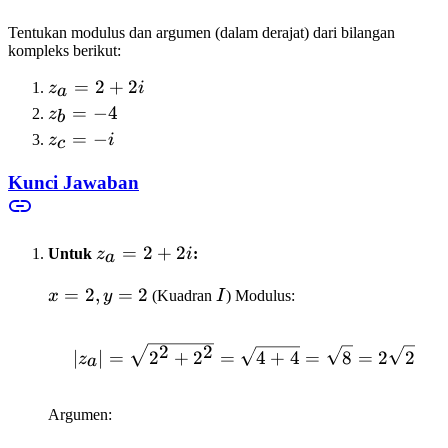
Tentukan modulus dan argumen (dalam derajat) dari bilangan
kompleks berikut:
z_a
=
2
+
2
z
i
a
=
z_b
=
−
4
z
b
2
=
z_c
=
−
z
i
c
+
-4
= -
2i
Kunci Jawaban
i
z_a
=
2
+
2
Untuk
z
i
:
a
=
x=2,
=
2
,
=
2
I
x
y
(Kuadran
I
) Modulus:
2
y=2
+
2i
2
2
|z_a| = \sqrt{2^2 + 2^2
∣
∣
=
2
+
2
=
4
+
4
=
8
=
2
2
z
a
Argumen: