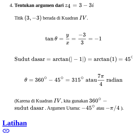
z_4
=
3
−
3
4
Tentukan argumen dari
z
i
=
(3,
(
3
,
−
3
)
IV
Titik
berada di Kuadran
I
V
.
3 -
-3)
3i
−
3
y
\tan \theta = \frac{y}{
tan
=
=
=
−
1
θ
3
x
∘
Sudut dasar
=
arctan
(
∣
\text{Sudut dasar} = \a
−
1∣
)
=
arctan
(
1
)
=
4
5
7
π
\theta = 360^\circ - 45^
∘
∘
∘
=
36
0
−
4
5
=
31
5
atau
radian
θ
4
∘
IV
360^\circ -
36
0
−
(Karena di Kuadran
I
V
, kita gunakan
∘
\text{sudut
sudut dasar
-45^\circ
−
4
5
-
−
/4
. Argumen Utama:
atau
π
).
dasar}
\pi/4
Latihan