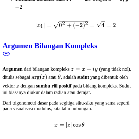
=
y=-2
−
2
-2i
2
2
|z_4| = \sqrt{0^2 + (-2
∣
∣
=
0
+
(
−
2
)
=
4
=
2
4
z
Argumen Bilangan Kompleks
z
=
+
Argumen
dari bilangan kompleks
z
x
i
y
(yang tidak nol),
=
\arg(z)
ar
g
(
)
\theta
ditulis sebagai
z
atau
θ
, adalah
sudut
yang dibentuk oleh
x
z
vektor
z
dengan
sumbu riil positif
pada bidang kompleks. Sudut
+
ini biasanya diukur dalam radian atau derajat.
iy
Dari trigonometri dasar pada segitiga siku-siku yang sama seperti
pada visualisasi modulus, kita tahu hubungan:
=
∣
x = |z| \cos \theta
∣
cos
x
z
θ